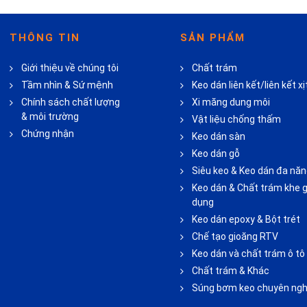
THÔNG TIN
SẢN PHẨM
Giới thiệu về chúng tôi
Chất trám
Tầm nhìn & Sứ mệnh
Keo dán liên kết/liên kết xị
Chính sách chất lượng
Xi măng dung môi
& môi trường
Vật liệu chống thấm
Chứng nhận
Keo dán sàn
Keo dán gỗ
Siêu keo & Keo dán đa nă
Keo dán & Chất trám khe g
dụng
Keo dán epoxy & Bột trét
Chế tạo gioăng RTV
Keo dán và chất trám ô tô
Chất trám & Khác
Súng bơm keo chuyên ngh