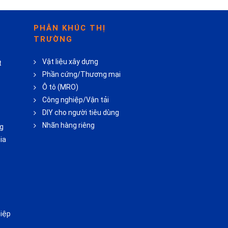
PHÂN KHÚC THỊ
TRƯỜNG
Vật liệu xây dựng
t
Phần cứng/Thương mại
Ô tô (MRO)
Công nghiệp/Vận tải
DIY cho người tiêu dùng
Nhãn hàng riêng
ng
ia
iệp