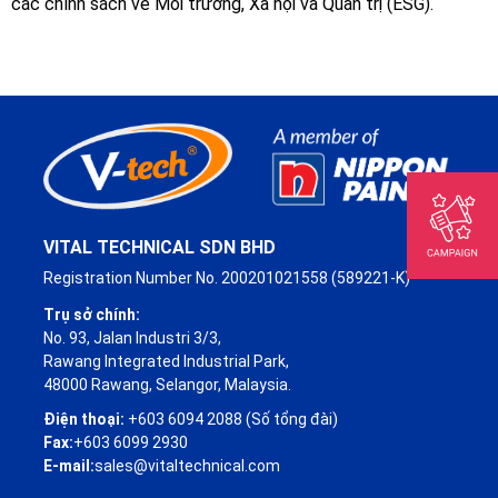
các chính sách về Môi trường, Xã hội và Quản trị (ESG).
VITAL TECHNICAL SDN BHD
Registration Number No. 200201021558 (589221-K)
Trụ sở chính:
No. 93, Jalan Industri 3/3,
Rawang Integrated Industrial Park,
48000 Rawang, Selangor, Malaysia.
Điện thoại:
+603 6094 2088 (Số tổng đài)
Fax:
+603 6099 2930
E-mail:
sales@vitaltechnical.com