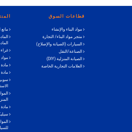
قطاعات السوق
المن
مواد البناء والإنشاء
مانع 
متجر مواد البناء/ التجارة
الماد
الماد
السيارات (الصيانة والإصلاح)
غراء 
الصناعة/النقل
مواد 
الصيانة المنزلية (DIY)
مادة 
العلامات التجارية الخاصة
مادة 
سوبر 
الاست
الموا
المنزل
مادة 
سيليك
الموا
للسيا