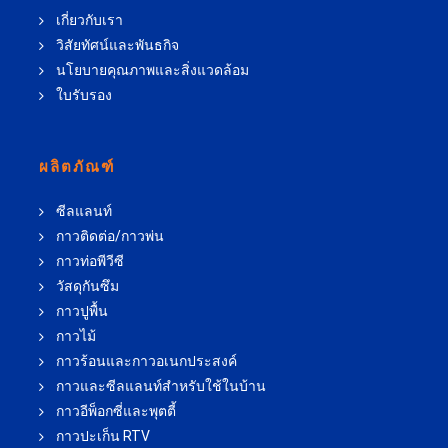
เกี่ยวกับเรา
วิสัยทัศน์และพันธกิจ
นโยบายคุณภาพและสิ่งแวดล้อม
ใบรับรอง
ผลิตภัณฑ์
ซีลแลนท์
กาวติดต่อ/กาวพ่น
กาวท่อพีวีซี
วัสดุกันซึม
กาวปูพื้น
กาวไม้
กาวร้อนและกาวอเนกประสงค์
กาวและซีลแลนท์สำหรับใช้ในบ้าน
กาวอีพ็อกซี่และพุตตี้
กาวปะเก็น RTV