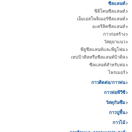
ซีลแลนท์
ซิลิโคนซีลแลนท์
เอ็มเอสโพลิเมอร์ซีลแลนท์
อะคริลิคซีลแลนท์
กาวก่อสร้าง
วัสดุยาแนว
พียูซีลแลนท์และพียูโฟม
เทปบิวทิลหรือซีลแลนท์บิวทิล
ซีลแลนท์สำหรับท่อ
ไพรเมอร์
กาวติดต่อ/กาวพ่น
กาวท่อพีวีซี
วัสดุกันซึม
กาวปูพื้น
กาวไม้