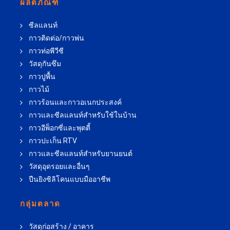
ผลิตภัณฑ์
ซีลแลนท์
กาวติดต่อ/กาวพ่น
กาวท่อพีวีซี
วัสดุกันซึม
กาวปูพื้น
กาวไม้
กาวร้อนและกาวอเนกประสงค์
กาวและซีลแลนท์สำหรับใช้ในบ้าน
กาวอีพ็อกซี่และพุตตี้
กาวปะเก็น RTV
กาวและซีลแลนท์สำหรับยานยนต์
วัสดุอุดรอยและอื่นๆ
ปืนยิงซิลิโคนแบบมืออาชีพ
กลุ่มตลาด
วัสดุก่อสร้าง / อาคาร