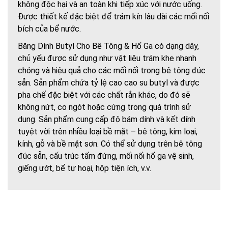
không độc hại và an toàn khi tiếp xúc với nước uống.
Được thiết kế đặc biệt để trám kín lâu dài các mối nối
bích của bể nước.
Băng Dính Butyl Cho Bê Tông & Hố Ga có dạng dây,
chủ yếu được sử dụng như vật liệu trám khe nhanh
chóng và hiệu quả cho các mối nối trong bê tông đúc
sẵn. Sản phẩm chứa tỷ lệ cao cao su butyl và được
pha chế đặc biệt với các chất rắn khác, do đó sẽ
không nứt, co ngót hoặc cứng trong quá trình sử
dụng. Sản phẩm cung cấp độ bám dính và kết dính
tuyệt vời trên nhiều loại bề mặt – bê tông, kim loại,
kính, gỗ và bề mặt sơn. Có thể sử dụng trên bê tông
đúc sẵn, cấu trúc tấm đứng, mối nối hố ga vệ sinh,
giếng ướt, bể tự hoại, hộp tiện ích, v.v.