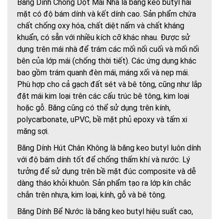
Băng Dính Chống Dột Mái Nhà là băng keo butyl hai
mặt có độ bám dính và kết dính cao. Sản phẩm chứa
chất chống oxy hóa, chất diệt nấm và chất kháng
khuẩn, có sẵn với nhiều kích cỡ khác nhau. Được sử
dụng trên mái nhà để trám các mối nối cuối và mối nối
bên của lớp mái (chống thời tiết). Các ứng dụng khác
bao gồm trám quanh đèn mái, máng xối và nẹp mái.
Phù hợp cho cả gạch đất sét và bê tông, cũng như lắp
đặt mái kim loại trên các cấu trúc bê tông, kim loại
hoặc gỗ. Băng cũng có thể sử dụng trên kính,
polycarbonate, uPVC, bề mặt phủ epoxy và tấm xi
măng sợi.
Băng Dính Hút Chân Không là băng keo butyl luôn dính
với độ bám dính tốt để chống thấm khí và nước. Lý
tưởng để sử dụng trên bề mặt đúc composite và dễ
dàng tháo khỏi khuôn. Sản phẩm tạo ra lớp kín chắc
chắn trên nhựa, kim loại, kính, gỗ và bê tông.
Băng Dính Bể Nước là băng keo butyl hiệu suất cao,