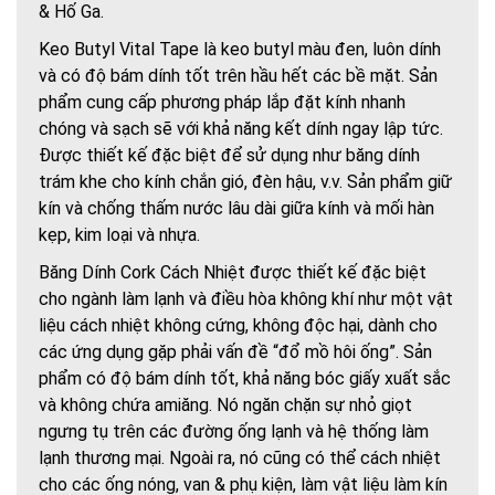
& Hố Ga.
Keo Butyl Vital Tape là keo butyl màu đen, luôn dính
và có độ bám dính tốt trên hầu hết các bề mặt. Sản
phẩm cung cấp phương pháp lắp đặt kính nhanh
chóng và sạch sẽ với khả năng kết dính ngay lập tức.
Được thiết kế đặc biệt để sử dụng như băng dính
trám khe cho kính chắn gió, đèn hậu, v.v. Sản phẩm giữ
kín và chống thấm nước lâu dài giữa kính và mối hàn
kẹp, kim loại và nhựa.
Băng Dính Cork Cách Nhiệt được thiết kế đặc biệt
cho ngành làm lạnh và điều hòa không khí như một vật
liệu cách nhiệt không cứng, không độc hại, dành cho
các ứng dụng gặp phải vấn đề “đổ mồ hôi ống”. Sản
phẩm có độ bám dính tốt, khả năng bóc giấy xuất sắc
và không chứa amiăng. Nó ngăn chặn sự nhỏ giọt
ngưng tụ trên các đường ống lạnh và hệ thống làm
lạnh thương mại. Ngoài ra, nó cũng có thể cách nhiệt
cho các ống nóng, van & phụ kiện, làm vật liệu làm kín