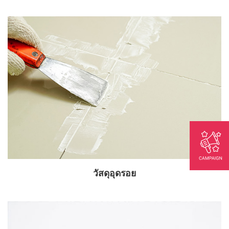
วัสดุอุดรอย