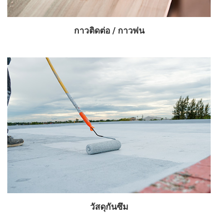
กาวติดต่อ / กาวพ่น
วัสดุกันซึม