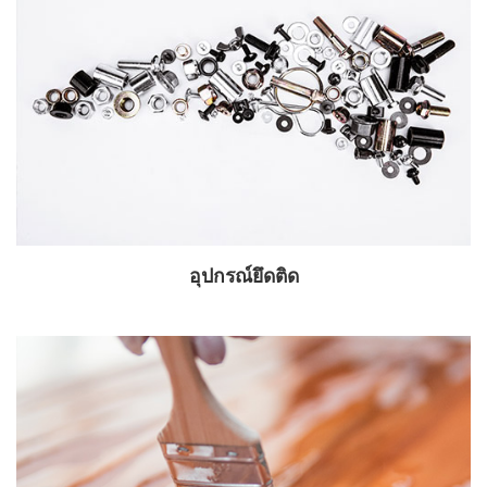
อุปกรณ์ยึดติด