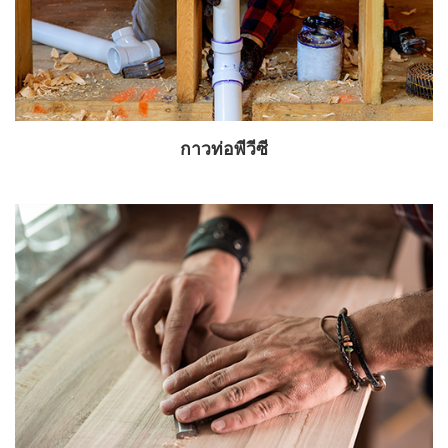
กาวท่อพีวีซี