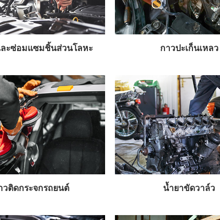
ละซ่อมแซมชิ้นส่วนโลหะ
กาวปะเก็นเหลว
าวติดกระจกรถยนต์
น้ำยาขัดวาล์ว