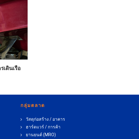
รเดินเรือ
กลุ่มตลาด
วัสดุก่อสร้าง / อาคาร
ฮาร์ดแวร์ / การค้า
ยานยนต์ (MRO)