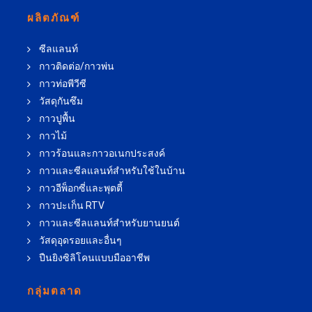
ผลิตภัณฑ์
ซีลแลนท์
กาวติดต่อ/กาวพ่น
กาวท่อพีวีซี
วัสดุกันซึม
กาวปูพื้น
กาวไม้
กาวร้อนและกาวอเนกประสงค์
กาวและซีลแลนท์สำหรับใช้ในบ้าน
กาวอีพ็อกซี่และพุตตี้
กาวปะเก็น RTV
กาวและซีลแลนท์สำหรับยานยนต์
วัสดุอุดรอยและอื่นๆ
ปืนยิงซิลิโคนแบบมืออาชีพ
กลุ่มตลาด