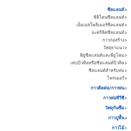
ซีลแลนท์
ซิลิโคนซีลแลนท์
เอ็มเอสโพลิเมอร์ซีลแลนท์
อะคริลิคซีลแลนท์
กาวก่อสร้าง
วัสดุยาแนว
พียูซีลแลนท์และพียูโฟม
เทปบิวทิลหรือซีลแลนท์บิวทิล
ซีลแลนท์สำหรับท่อ
ไพรเมอร์
กาวติดต่อ/กาวพ่น
กาวท่อพีวีซี
วัสดุกันซึม
กาวปูพื้น
กาวไม้