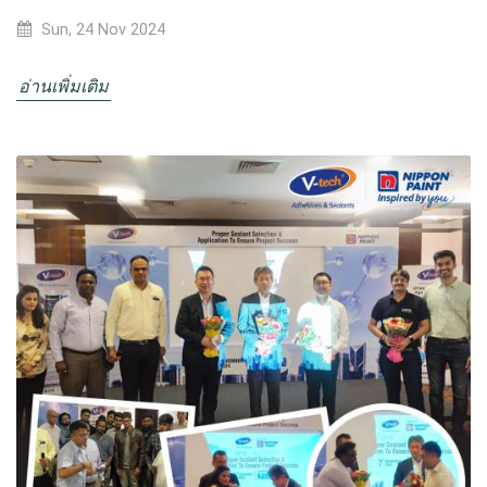
Sun, 24 Nov 2024
อ่านเพิ่มเติม