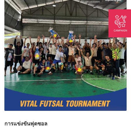
การแข่งขันฟุตซอล