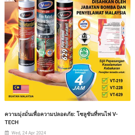
ความมุ่งมั่นเพื่อความปลอดภัย: โซลูชันที่ทนไฟ V-
TECH
Wed, 24 Apr 2024