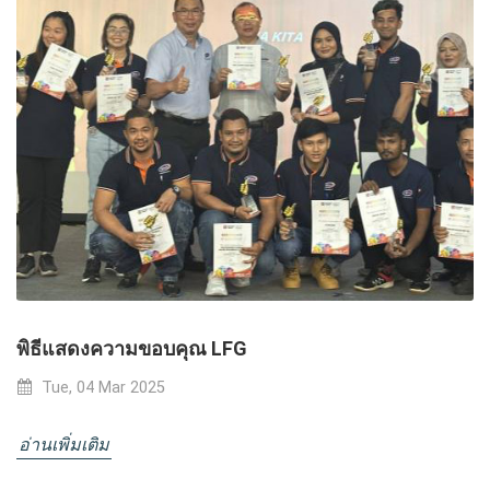
พิธีแสดงความขอบคุณ LFG
Tue, 04 Mar 2025
อ่านเพิ่มเติม