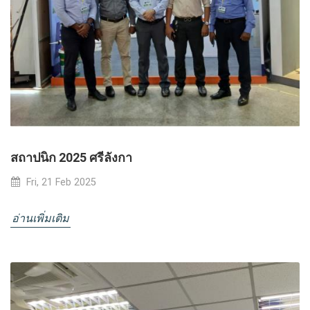
สถาปนิก 2025 ศรีลังกา
Fri, 21 Feb 2025
อ่านเพิ่มเติม