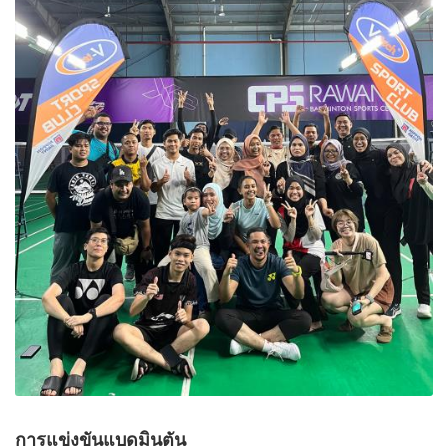
การแข่งขันแบดมินตัน