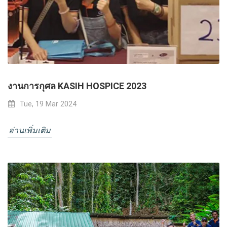
งานการกุศล KASIH HOSPICE 2023
Tue, 19 Mar 2024
อ่านเพิ่มเติม