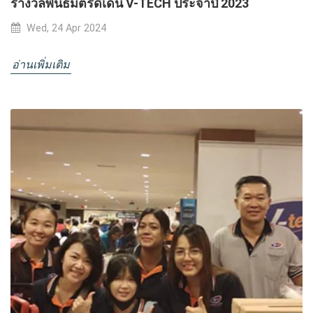
รางวัลพันธมิตรดีเด่น V-TECH ประจำปี 2023
Wed, 24 Apr 2024
อ่านเพิ่มเติม