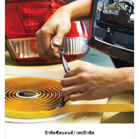
บิวทิลซีลแลนท์ / เทปบิวทิล