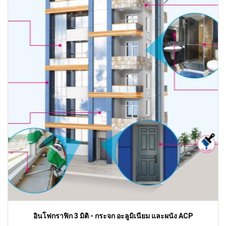
อินโฟกราฟิก 3 มิติ - กระจก อะลูมิเนียม และผนัง ACP