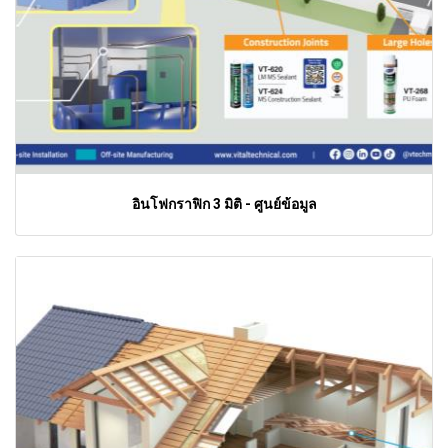
อินโฟกราฟิก 3 มิติ - ศูนย์ข้อมูล