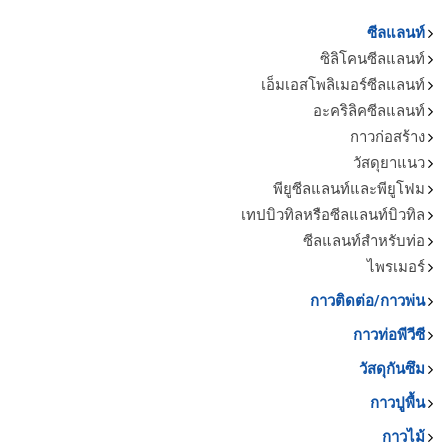
ซีลแลนท์
ซิลิโคนซีลแลนท์
เอ็มเอสโพลิเมอร์ซีลแลนท์
อะคริลิคซีลแลนท์
กาวก่อสร้าง
วัสดุยาแนว
พียูซีลแลนท์และพียูโฟม
เทปบิวทิลหรือซีลแลนท์บิวทิล
ซีลแลนท์สำหรับท่อ
ไพรเมอร์
กาวติดต่อ/กาวพ่น
กาวท่อพีวีซี
วัสดุกันซึม
กาวปูพื้น
กาวไม้