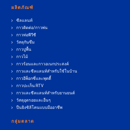
ผลิตภัณฑ์
ซีลแลนท์
กาวติดต่อ/กาวพ่น
กาวท่อพีวีซี
วัสดุกันซึม
กาวปูพื้น
กาวไม้
กาวร้อนและกาวอเนกประสงค์
กาวและซีลแลนท์สำหรับใช้ในบ้าน
กาวอีพ็อกซี่และพุตตี้
กาวปะเก็น RTV
กาวและซีลแลนท์สำหรับยานยนต์
วัสดุอุดรอยและอื่นๆ
ปืนยิงซิลิโคนแบบมืออาชีพ
กลุ่มตลาด