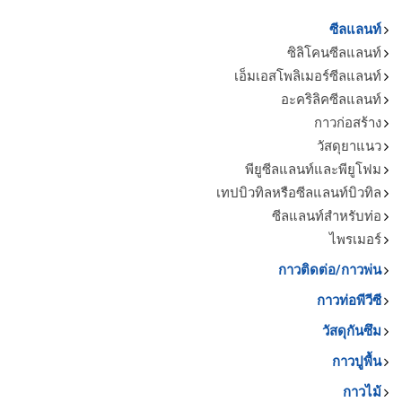
ซีลแลนท์
ซิลิโคนซีลแลนท์
เอ็มเอสโพลิเมอร์ซีลแลนท์
อะคริลิคซีลแลนท์
กาวก่อสร้าง
วัสดุยาแนว
พียูซีลแลนท์และพียูโฟม
เทปบิวทิลหรือซีลแลนท์บิวทิล
ซีลแลนท์สำหรับท่อ
ไพรเมอร์
กาวติดต่อ/กาวพ่น
กาวท่อพีวีซี
วัสดุกันซึม
กาวปูพื้น
กาวไม้