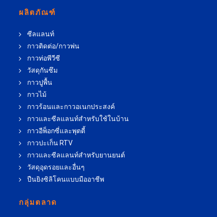
ผลิตภัณฑ์
ซีลแลนท์
กาวติดต่อ/กาวพ่น
กาวท่อพีวีซี
วัสดุกันซึม
กาวปูพื้น
กาวไม้
กาวร้อนและกาวอเนกประสงค์
กาวและซีลแลนท์สำหรับใช้ในบ้าน
กาวอีพ็อกซี่และพุตตี้
กาวปะเก็น RTV
กาวและซีลแลนท์สำหรับยานยนต์
วัสดุอุดรอยและอื่นๆ
ปืนยิงซิลิโคนแบบมืออาชีพ
กลุ่มตลาด