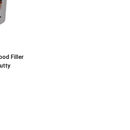
od Filler
utty