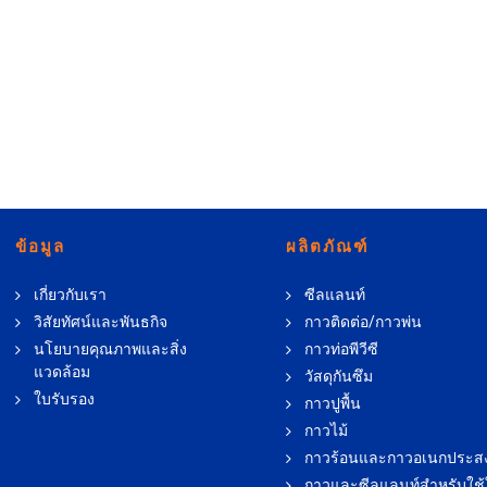
ข้อมูล
ผลิตภัณฑ์
เกี่ยวกับเรา
ซีลแลนท์
วิสัยทัศน์และพันธกิจ
กาวติดต่อ/กาวพ่น
นโยบายคุณภาพและสิ่ง
กาวท่อพีวีซี
แวดล้อม
วัสดุกันซึม
ใบรับรอง
กาวปูพื้น
กาวไม้
กาวร้อนและกาวอเนกประสง
กาวและซีลแลนท์สำหรับใช