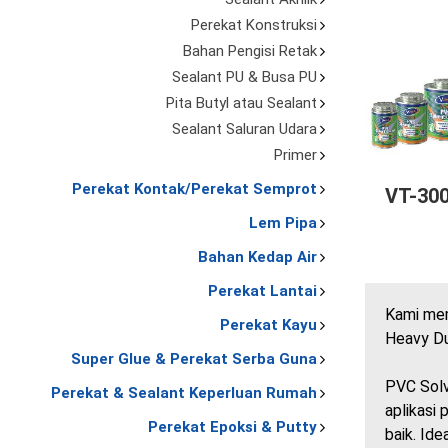
Perekat Konstruksi
Bahan Pengisi Retak
Sealant PU & Busa PU
Pita Butyl atau Sealant
Sealant Saluran Udara
Primer
Perekat Kontak/Perekat Semprot
VT-300
Lem Pipa
Bahan Kedap Air
Perekat Lantai
Kami mem
Perekat Kayu
Heavy Du
Super Glue & Perekat Serba Guna
PVC Solv
Perekat & Sealant Keperluan Rumah
aplikasi
Perekat Epoksi & Putty
baik. Id