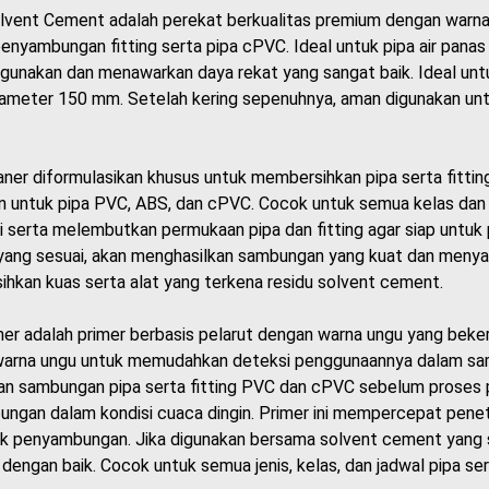
vent Cement adalah perekat berkualitas premium dengan warna o
penyambungan fitting serta pipa cPVC. Ideal untuk pipa air panas
gunakan dan menawarkan daya rekat yang sangat baik. Ideal 
ameter 150 mm. Setelah kering sepenuhnya, aman digunakan untuk ai
aner diformulasikan khusus untuk membersihkan pipa serta fitt
n untuk pipa PVC, ABS, dan cPVC. Cocok untuk semua kelas dan
i serta melembutkan permukaan pipa dan fitting agar siap untu
ang sesuai, akan menghasilkan sambungan yang kuat dan menyatu
hkan kuas serta alat yang terkena residu solvent cement.
er adalah primer berbasis pelarut dengan warna ungu yang bekerj
arna ungu untuk memudahkan deteksi penggunaannya dalam sam
n sambungan pipa serta fitting PVC dan cPVC sebelum proses 
ngan dalam kondisi cuaca dingin. Primer ini mempercepat penetr
uk penyambungan. Jika digunakan bersama solvent cement yang 
dengan baik. Cocok untuk semua jenis, kelas, dan jadwal pipa se