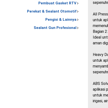
sepenuhny
Pembuat Gasket RTV
Perekat & Sealant Otomotif
All Pres
Pengisi & Lainnya
untuk ap
memenuhi
Sealant Gun Profesional
Bagian 2
Ideal un
aman digu
Heavy Du
untuk ap
menyambu
sepenuhny
ABS Solv
aplikasi
untuk me
irigasi, a