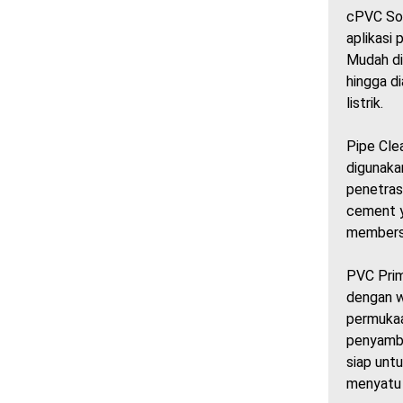
cPVC Sol
aplikasi 
Mudah di
hingga di
listrik.
Pipe Cle
digunaka
penetras
cement y
membersi
PVC Prim
dengan w
permukaa
penyambu
siap unt
menyatu 