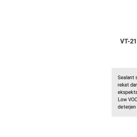
VT-21
Sealant s
rekat dan
ekspekta
Low VOC. 
deterjen