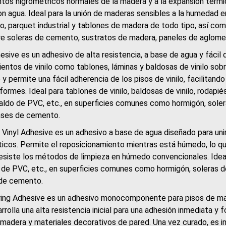
tos higrométricos normales de la madera y a la expansión térmi
con agua. Ideal para la unión de maderas sensibles a la humedad 
o, parquet industrial y tablones de madera de todo tipo, así 
re soleras de cemento, sustratos de madera, paneles de aglome
esive es un adhesivo de alta resistencia, a base de agua y fácil 
entos de vinilo como tablones, láminas y baldosas de vinilo sobr
y permite una fácil adherencia de los pisos de vinilo, facilitand
ormes. Ideal para tablones de vinilo, baldosas de vinilo, rodapié
aldo de PVC, etc., en superficies comunes como hormigón, soler
ases de cemento.
 Vinyl Adhesive es un adhesivo a base de agua diseñado para unir
icos. Permite el reposicionamiento mientras está húmedo, lo que 
esiste los métodos de limpieza en húmedo convencionales. Ideal 
 de PVC, etc., en superficies comunes como hormigón, soleras d
de cemento.
ing Adhesive es un adhesivo monocomponente para pisos de ma
rolla una alta resistencia inicial para una adhesión inmediata y
 madera y materiales decorativos de pared. Una vez curado, es i