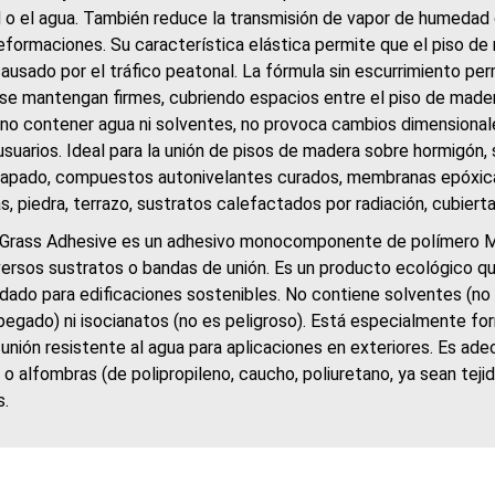
o el agua. También reduce la transmisión de vapor de humedad 
eformaciones. Su característica elástica permite que el piso de
causado por el tráfico peatonal. La fórmula sin escurrimiento per
se mantengan firmes, cubriendo espacios entre el piso de mader
l no contener agua ni solventes, no provoca cambios dimensional
usuarios. Ideal para la unión de pisos de madera sobre hormigón,
apado, compuestos autonivelantes curados, membranas epóxicas
, piedra, terrazo, sustratos calefactados por radiación, cubierta
al Grass Adhesive es un adhesivo monocomponente de polímero MS 
versos sustratos o bandas de unión. Es un producto ecológico 
ado para edificaciones sostenibles. No contiene solventes (no d
pegado) ni isocianatos (no es peligroso). Está especialmente fo
unión resistente al agua para aplicaciones en exteriores. Es ade
 o alfombras (de polipropileno, caucho, poliuretano, ya sean tej
s.