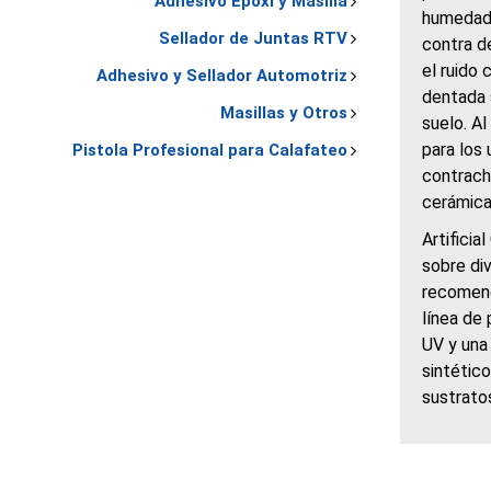
Adhesivo Epoxi y Masilla
humedad 
Sellador de Juntas RTV
contra d
el ruido 
Adhesivo y Sellador Automotriz
dentada 
Masillas y Otros
suelo. A
para los 
Pistola Profesional para Calafateo
contrach
cerámicas
Artifici
sobre di
recomend
línea de 
UV y una 
sintético
sustrato