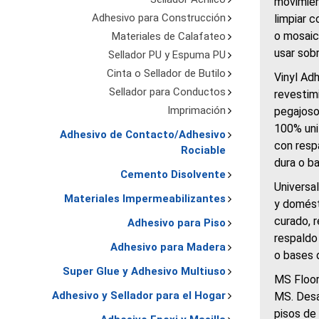
movimien
Adhesivo para Construcción
limpiar 
o mosaic
Materiales de Calafateo
usar sob
Sellador PU y Espuma PU
Cinta o Sellador de Butilo
Vinyl Adh
Sellador para Conductos
revestimi
Imprimación
pegajoso 
100% unif
Adhesivo de Contacto/Adhesivo
con resp
Rociable
dura o b
Cemento Disolvente
Universal
Materiales Impermeabilizantes
y domést
curado, r
Adhesivo para Piso
respaldo
Adhesivo para Madera
o bases 
Super Glue y Adhesivo Multiuso
MS Floor
Adhesivo y Sellador para el Hogar
MS. Desar
pisos de