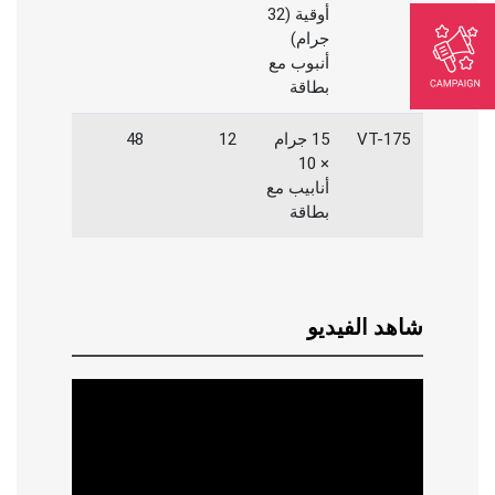
أوقية (32
جرام)
أنبوب مع
بطاقة
VT-175
15 جرام
12
48
× 10
أنابيب مع
بطاقة
شاهد الفيديو