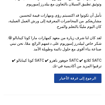
وتوثيق تطبيق السيلان بالتعاون مع بيلدرز إمبوريوم.
نأمل أن تكونوا قد اكتسبتم رؤى ومهارات قيمة لتحسين
مشاريعكم. من المحاضرات المعرفية إلى ورش العمل العملية،
كان اليوم مليئًا بالتعلم والمرح.
لقد كان لنا شرف زيارة من معهد كمهارات مارا كوتا كينابالو 🤩.
شكر خاص لبيلدرز إمبوريوم على دعمهم الرائع. معًا، نحن نبني
صناعة بناء أقوى مع حلول دائمة وطويلة الأمد.
SATC كلانغ ✔️ SATC جوهور باهرو ✔️ SATC كوتا كينابالو ✔️
ترقبوا المزيد من أكاديمية في-تك.
الرجوع إلى غرفة الأخبار