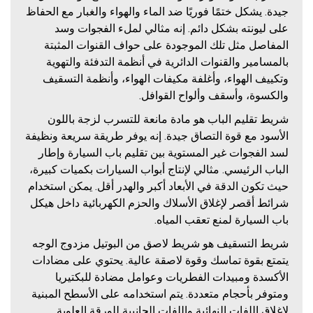
جيدة. يشكل ختمًا فوريًا ضد الماء والهواء والغبار مع الحفاظ
على ليونته بشكل دائم. إنه مثالي لملء الفجوات وسد
المفاصل مثل تلك الموجودة على حواف القنوات المثبتة
بالمسامير والقنوات الدائرية في أنظمة التدفئة والتهوية
وتكييف الهواء، وأغلفة مكيفات الهواء، وأنظمة التسقيف
والكسوة، وأسقف وألواح القوافل.
شريط تقليم الباب هو مادة مانعة للتسرب لزجة باللون
الأسود مع قوة التصاق جيدة. إنه يوفر طريقة سريعة ونظيفة
لسد الفجوات غير المستوية بين تقليم باب السيارة وإطار
الباب الرئيسي. مثالي لإنتاج أبواب السيارات بكميات كبيرة،
حيث تكون الدقة في الأبعاد أكبر والهدر أقل. يمكن استخدام
شرائط أقصر لإغلاق الأسلاك والحزم الكهربائية داخل هيكل
باب السيارة لمنع تعقب المياه.
شريط التسقيف هو شريط لاصق من البوتيل مزدوج الوجه
يتمتع بقوة تماسك وقوة لاصقة عالية. يحتوي على مضادات
الأكسدة ومبيدات الفطريات وعوامل مضادة للبكتيريا
ومتوفر بأحجام متعددة. يتم استخدامه على الأسطح المبنية
لإغلاق اللفات النهائية واللفات الجانبية للورقة العلوية