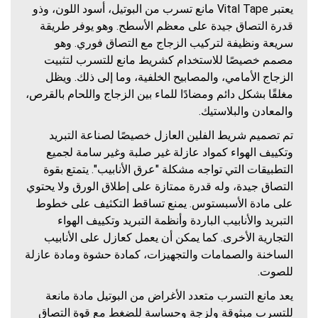
يعتبر Vital Tape مانع تسرب من البوتيل، أسود اللون، وذو
قدرة التصاق جيدة على معظم الأسطح. وهو يوفر طريقة
سريعة ونظيفة لتركيب الزجاج مع التصاق فوري. وهو
مصمم خصيصًا للاستخدام كشريط مانع للتسرب لتثبيت
الزجاج الأمامي، والمصابيح الخلفية، وما إلى ذلك. ويظل
مغلقًا بشكل دائم ومضادًا للماء بين الزجاج واللحام بالقرص،
والمعادن والبلاستيك.
تم تصميم شريط الفلين العازل خصيصًا لصناعة التبريد
وتكييف الهواء كمواد عازلة غير صلبة وغير سامة لجميع
التطبيقات التي تواجه مشكلة "عرق الأنابيب". يتمتع بقوة
التصاق جيدة، وله قدرة ممتازة على إطلاق الورق ولا يحتوي
على مادة الأسبستوس. يمنع تساقط التكثيف على خطوط
التبريد والأنابيب الباردة وأنظمة التبريد وتكييف الهواء
التجارية الأخرى. كما يمكن أن يعمل كعازل على الأنابيب
الساخنة والصمامات والتجهيزات، كمادة حشوة ومادة عازلة
للصوت.
يعد مانع التسرب متعدد الأغراض من البوتيل مادة مانعة
للتسرب مبثوقة ولزجة وحساسة للضغط مع قوة التصاق