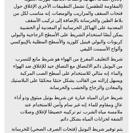
(المقاومة للطقس). تشمل التطبيقات الأخرى الإغلاق حول
فتحات السقف والمزاريب والومضات. إنه مناسب لكل من
بلاط الطين والخرسانة بالإضافة إلى تركيب الأسقف
المعدنية على الهياكل الخرسانية أو المعدنية أو الخشبية.
يمكن أيضًا استخدام الشريط على الأسطح الزجاجية والبولي
كربونات والبولي فينيل كلوريد والأسطح المطلية بالإيبوكسي
وألواح الأسمنت الليفي.
شريط التغليف المفرغ من الهواء هو شريط مانع للتسرب
من البوتيل دائم الالتصاق مع التصاق جيد للإغلاق ضد الهواء
والماء. إنه مثالي للاستخدام على أسطح الصب المركبة
ويسهل إزالته من القالب. يشكل ختمًا محكمًا على البلاستيك
والمعادن والزجاج والخشب والخرسانة.
شريط خزان المياه عبارة عن شريط بوتيل مبثوق وذو أداء
عالٍ ومقاوم للماء. إنه غير سام وآمن للاستخدام عند
ملامسة مياه الشرب. تم تركيبه خصيصًا لإغلاق وصلات
الشفة لخزانات المياه بشكل دائم.
يتم توفير شريط البوتيل (فتحات الصرف الصحي) للخرسانة