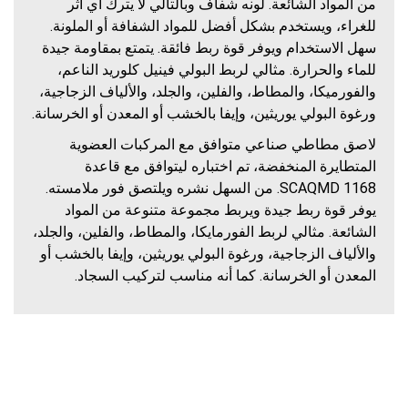
من المواد الشائعة. لونه شفاف وبالتالي لا يترك أي أثر
للغراء، ويستخدم بشكل أفضل للمواد الشفافة أو الملونة.
سهل الاستخدام ويوفر قوة ربط فائقة. يتمتع بمقاومة جيدة
للماء والحرارة. مثالي لربط البولي فينيل كلوريد الناعم،
والفورميكا، والمطاط، والفلين، والجلد، والألياف الزجاجية،
ورغوة البولي يوريثين، وإيفا بالخشب أو المعدن أو الخرسانة.
لاصق مطاطي صناعي متوافق مع المركبات العضوية
المتطايرة المنخفضة، تم اختباره ليتوافق مع قاعدة
SCAQMD 1168. من السهل نشره ويلتصق فور ملامسته.
يوفر قوة ربط جيدة ويربط مجموعة متنوعة من المواد
الشائعة. مثالي لربط الفورمايكا، والمطاط، والفلين، والجلد،
والألياف الزجاجية، ورغوة البولي يوريثين، وإيفا بالخشب أو
المعدن أو الخرسانة. كما أنه مناسب لتركيب السجاد.